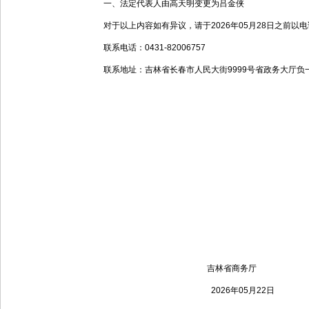
一、
法定代表人由高天明变更为吕金侠
对于以上内容如有异议，请于202
6
年
05
月
28
日之前以电
联系电话：0431-82006757
联系地址：吉林省长春市人民大街9999号省政务大厅负一
吉林省商务厅
202
6
年
05
月
22
日