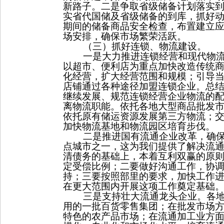
新路子。二是争取省级储备计划落实
实省代国储及省级储备的到库，抓好
期间的储备商品安全检查，布置建立
场安排，确保市场繁荣活跃。
（三）抓好连锁、物流建设。
一是大力推进连锁经营和现代物
以超市、便利店为重点加快改造传统
化经营，扩大经营范围和规模；引导
店铺通过各种途径加盟连锁企业。总
继续发展、规范连锁经营企业物流的
离物流职能。依托各地大型商品批发
依托原有储运资源发展第三方物流；
加快物流基地和物流园区培育步伐。
二是
推进国有流通企业改革，确保
点城市之一，这为我们提供了解决流
清债务的基础上，本着互利双赢的原
定受偿比例；二要做好沟通工作，协
持；三要按照部里的要求，加快工作
在更大范围内开展这项工作奠定基础
三是支持壮大流通龙头企业。各
用的一批百货零售集团；在批发市场
特色的农产品市场；在流通加工业方