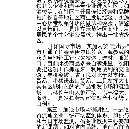
陋，购物环境需要进一步改善的实际
锁龙头企业和老字号企业进入社区，
酒楼等，在社区中开展连锁经营和品
推广长春等地社区商业发展经验，实
中心店带动单体店的做法和经验，借
以点带面。三是建立示范社区商业，
居民的个性化消费需求。推出一批省
区。
开拓国际市场，实施内贸“走出去
市开通了长春至伊尔库茨克、海参崴
茨克当地轻工行业欠发达，建材、服
口，目前此类商品多来自满洲里、沈
要把这项工作抓起来，利用便利的交
谈，寻机突破，省厅拟对此予以支持
贸易、小额进出口贸易。二是发挥大
具有区域特色的农产品批发市场和流
场、吉林长白山人参市场
、吉林德大
海外。三是发挥劳动密集型产业优势
口创汇。
第三，加强市场监测调控。一是继
贸流通企业三级市场监测体系。加强
和节日市场监测。省商业数据中心要
的新课题，如对省内品牌、地产品市