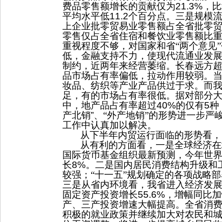
费品零售额增长的贡献仅为
21.3%
，比
平均水平低
11.2
个百分点。
三是
规模
上企业批零贸易业零售额占全省批零
零售仅占全省住宿和餐饮业零售额比
重视程度不够，对国家和省“两个意见
低，金融支持不力，使现代流通业发
制约，近两年来经营萎缩。长春远方
品市场占有率偏低，拉动作用较弱。
妆品、纺织等产业产品供过于求。而
足，有的市场占有率很低。据对部分
中，地产品占有率超过
40%
的仅有
5
种
产北销
”
、“外产地销”的形势进一步严
工作中认真加以解决。
从下半年内贸运行面临的形势看，
从有利的方面看，一是全球经济在
国际货币基金组织最新预测，今年世
长
8%
。二是国内居民消费结构升级和
较强；“十一五”规划确定的各项战略
三是从省内环境看，我省进入经济发
固定资产投资增长
55.6%
，增幅同比加
产、三产投资增速大幅提高。全省消
积极的就业政策并继续加大对农民和