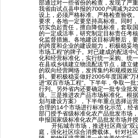
部通过对一些省份的检查，发现了严
我省由试点县申报的
7000
户调减为
22
设上，必须严格标准、严格检查验收
要求，各地一定要坚持高标准。同时
切实负起责任，擅自降低标准，套取
的一定成活率，研究制定目标责任考
化监督措施。各地建设目标调整后，
的跨度和企业的建设能力，积极稳妥
市场工程
”
的牌子。对已建成的配送中
化和经营标准化，实行统一采购、统
在县或乡镇建立物流配送节点，建立
的双向经营网络，发挥集约和规模效
斜。要积极稳妥做好
2005
年度国家
“
万
进
“
双百市场工程
”
。下半年，争取一批
行列。另外省内还要确定一批专业批
级。三是推进农产品市场标准化。根
划与建设方案》，下半年重点选择运
合理的
14
个市场进行标准化示范，经
部门授予省级标准化农产品批发市场
申报国家级标准化农产品批发市场并
开拓城市市场，
推进社区商业
“
双
庭，强化社区综合消费载体。针对社