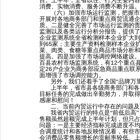
目。上半年，全省以住、行为主要内
消费、实物消费、服务消费不断升温
（六）加强市场运行监测，把握市
开展对各地商务部门和重点商贸流通
质。二是健全完善了市场运行监测的
监测以及各类运行分析分报告，提供
企业监测系统全省检测样本企业扩大
到
65
家；主要生产资料检测样本企业
菜、肉类、食糖等重点商品市场分析
提高。四是加强了市场调控网络建设
百县农村市场监测系统，有
12
个重点
定
26
户企业为商务部应急商品重点联
面增强了市场调控能力。
另外，我们还着手了全国“品牌万
上半年，省市县各级商务部门和各
目标任务的完成做出辛勤努力，并取
感谢和慰问！
二、当前内贸运行中存在的问题及
我省内贸运行的特点是“前低后高
售额虽然超额完成上半年计划，但只
问题：一是主要经济指标完成进度不
合调度统计和各地反映情况看，有些
会消费品零售额增长的贡献率较低。