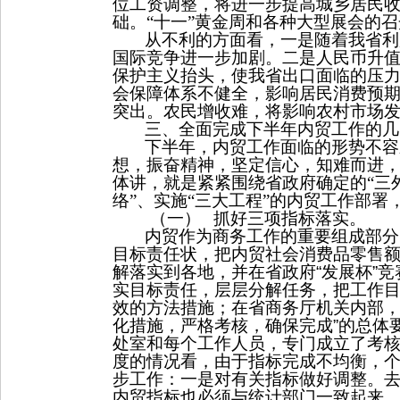
位工资调整，将进一步提高城乡居民
础。“十一”黄金周和各种大型展会的
从不利的方面看，一是随着我省利
国际竞争进一步加剧。二是人民币升值
保护主义抬头，使我省出口面临的压
会保障体系不健全，影响居民消费预
突出。农民增收难，将影响农村市场
三、全面完成下半年内贸工作的几
下半年，内贸工作面临的形势不容
想，振奋精神，坚定信心，知难而进
体讲，就是紧紧围绕省政府确定的“三外
络”、实施“三大工程”的内贸工作部
（一）
抓好三项指标落实。
内贸作为商务工作的重要组成部分
目标责任状，把内贸社会消费品零售额
解落实到各地，并在省政府
“
发展杯
”
竞
实目标责任，层层分解任务，把工作
效的方法措施；在省商务厅机关内部
化措施，严格考核，确保完成
”
的总体
处室和每个工作人员，专门成立了考
度的情况看，由于指标完成不均衡，
步工作：一是对有关指标做好调整。
内贸指标也必须与统计部门一致起来