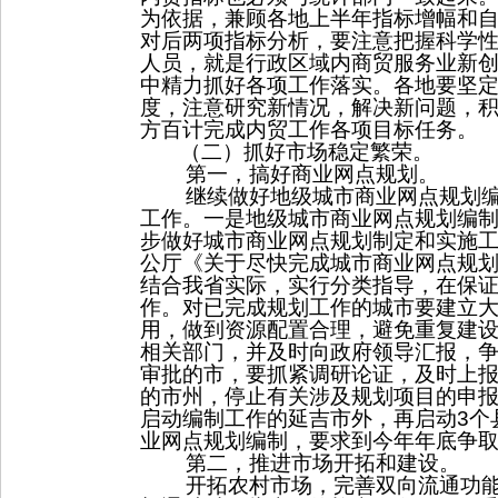
为依据，兼顾各地上半年指标增幅和
对后两项指标分析，要注意把握科学
人员，就是行政区域内商贸服务业新
中精力
抓好各项工作落实。
各地
要
坚
度，注意研究新情况，解决新问题，
方百计完成内贸工作各项
目标任务。
（二）抓好市场稳定繁荣。
第一，搞好商业网点规划。
继续做好地级城市商业网点规划
工作。一是地级城市商业网点规划编
步做好城市商业网点规划制定和实施
公厅《关于尽快完成城市商业网点规
结合我省实际，实行分类指导，在保
作。对已完成规划工作的城市要建立
用，做到资源配置合理，避免重复建
相关部门，并及时向政府领导汇报，
审批的市，要抓紧调研论证，及时上
的市州，停止有关涉及规划项目的申
启动编制工作的延吉市外，再启动
3
个
业网点规划编制，要求到今年年底争
第二，推进市场开拓和建设。
开拓农村市场，完善双向流通功