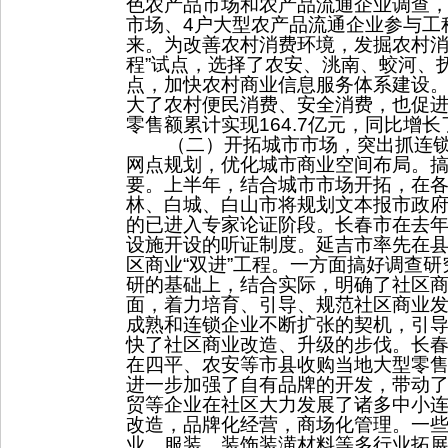
色农产品市场和农产品流通企业调查
市场、
4
户大型农产品流通企业参与工
来。为改善农村消费环境，发掘农村
程
”
试点，选择了农安、洮南、蛟河、
点，加快农村商业信息服务体系建设
大了农村便民消费、安全消费，也促
零售额累计实现
164.7
亿元，同比增长
（二）开拓城市市场，突出抓连
网点规划，优化城市商业空间布局。
要。上半年，结合城市市场开拓，在
林、白城、白山市将规划文本报市政
的已进入专家论证阶段。长春市在去
设施开设的听证制度。延吉市率先在
区商业
“
双进
”
工程。一方面搞好调查研
研的基础上，结合实际，明确了社区
面，着力培育、引导、规范社区商业
成熟和连锁企业不断扩张的契机，引
快了社区商业改造、升级的步伐。
长
在四平、农安等市县收购当地大型零
进一步加强了自有品牌的开发，带动
贸等企业在社区大力发展了诸多中小
改造，品牌化经营，商场化管理。一
业、服装、装饰装潢材料等多行业拓展