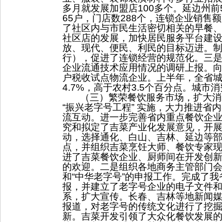
多月就发展加盟店
100
多个。延边州前
65
户，门店数
288
个，连锁企业销售额
了社区内与市民生活密切相关的早餐
社区店的发展，加快居民服务平台建
放、现代、便民、利民的目标迈进。
行），促进了连锁经营的规范化。三
企业流通技术应用情况的调研上报。
户税收试点物流企业。上半年，全省
4.7%
，高于农村
3.5
个百分点。城市消
（三）繁荣餐饮服务市场，扩大消
“
振兴老字号工程
”
实施，大力推进省内
流互动。进一步完善省内重点餐饮企
究和拟定了吉菜产业化发展意见，开
动，选择通化、白山、吉林、延边等
点，并组织吉菜烹饪大师、餐饮专家
进了吉菜餐饮企业、厨师间在开发创
的欢迎。二是组织各地商务主管部门
和
“
中华老字号
”
的申报工作。完成了我
报，并建立了老字号企业的电子文件
系，扩大宣传。长春、吉林等地新闻
报道，对老字号的传统文化进行了挖
新。
吉菜开发引领了大众化餐饮发展