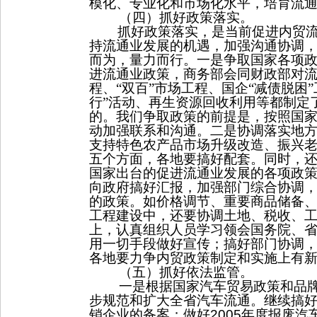
模化、专业化和市场化水平，培育流
（四）抓好政策落实。
抓好政策落实，是当前促进内贸
持流通业发展的机遇，加强沟通协调
而为，量力而行。一是争取国家各项
进流通业政策，商务部会同财政部对流
程、“双百”市场工程、国企“减债脱困”
行”活动、再生资源回收利用等都制定
的。我们争取政策的前提是，按照国
动加强联系和沟通。二是协调落实地
支持特色农产品市场升级改造、振兴
五个方面，各地要搞好配套。同时，
国家出台的促进流通业发展的各项政
向政府搞好汇报，加强部门综合协调
的政策。如价格调节、重要商品储备
工程建设中，还要协调土地、税收、
上，认真组织人员学习领会国务院、
用一切手段做好宣传；搞好部门协调
各地要力争内贸政策制定和实施上有
（五）抓好依法监管。
一是根据国家汽车贸易政策和品
步规范和扩大全省汽车流通。继续搞
销企业的备案；做好
2005
年度报废汽