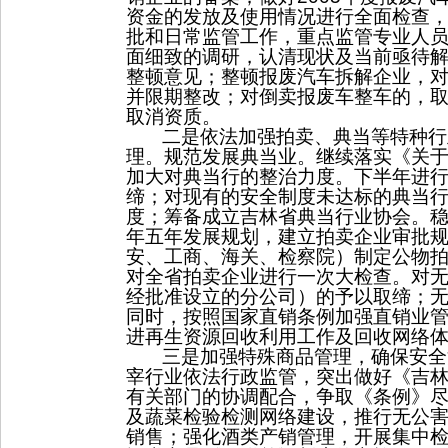
资金的发放及使用情况进行全面检查
批和日常监管工作，重点监管专业人
面细致的调研，认清现状及当前亟待
整顿意见；整顿报废汽车拆解企业，
并限期整改；对倒卖报废车整车的，取
取消资质。
二是依法加强拍卖、典当等特种行
理。规范发展典当业。继续落实《关
加大对典当行的整治力度。下半年进
缔；对现有的安全制度未达标的典当
度；筹备成立吉林省典当行业协会。
年五年发展规划，建立拍卖企业审批
安、工商、海关、检察院）制定公物
对全省拍卖企业进行一次大检查。对
经批准设立的分公司）的予以取缔；
同时，按照国家直销条例加强直销业
进再生资源回收利用工作及回收网络
三是加强特殊商品管理，确保安全
宰行业依法行政监管，突出做好《吉
有关部门的协调配合，争取《条例》
及蔬菜检验检测网络建设，推行无公
销售；强化酒类产销管理，开展集中