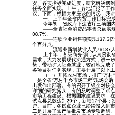
况、各项指标完成进度，研究解决遇
任务全面实现。上午，各地汇报了工
议。下面，根据大家座谈的情况，我
一、上半年全省内贸工作目标完
今年初，省政府下达省厅三项国
——
全省社会消费品零售总额实
08.7%
。
——连锁企业销售额实现
137.5
亿
个百分点。
——
流通业新增就业人员
76187
上半年，各级商务部门认真贯彻
需求，大力发展现代流通方式，进一
势，带动扩大社会就业，较好地完成
各项目标任务实现，主要开展了以下
（一）开拓农村市场，推广
“
万村
一是全省
“
万村千乡市场工程
”
现场会后
出发作出部署。有的召开了银企对接
详细的研究落实；有的及时调整了试
市场工程建设。根据国家建设要求，
试点县总数达到
29
个，新增
17
个县；
户。目前，各试点企业已纷纷投入到
二是开展了农产品批发市场专项调研