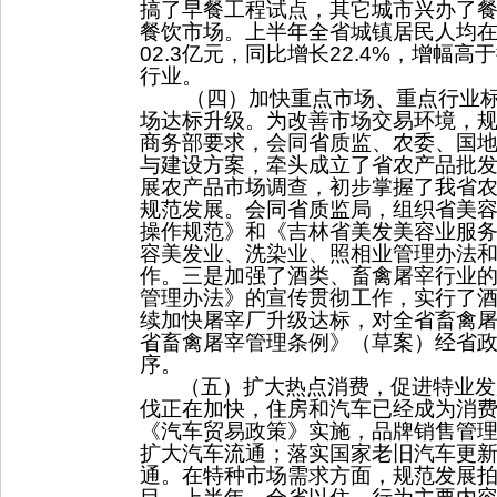
搞了早餐工程试点，其它城市兴办了
餐饮市场。上半年全省城镇居民人均
02.3
亿元，同比增长
22.4%
，增幅高于
行业。
（四）加快重点市场、重点行业
场达标升级。
为
改善市场交易环境，
商务部要求，
会同省质监、农委、国
与建设方案，牵头成立了省农产品批
展农产品市场调查，初步掌握了我省
规范发展。会同省质监局，组织省美
操作规范》和《吉林省美发美容业服
容美发业、洗染业、照相业管理办法
作。三是加强了
酒类、
畜禽屠宰行业
管理办法》的宣传贯彻工作，实行了
续加快屠宰厂升级达标，对全省畜禽
省畜禽屠宰管理条例》（草案）经省
序。
（五）扩大热点消费，促进特业发
伐正在加快，住房和汽车已经成为消
《汽车贸易政策》实施，品牌销售管
扩大汽车流通；落实国家老旧汽车更
通。在特种市场需求方面，规范发展