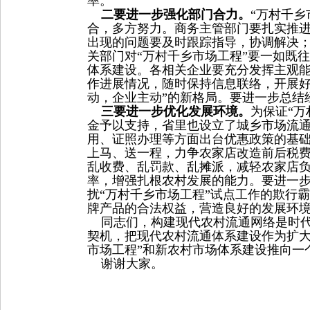
率。
二要进一步强化部门合力。
“万村千乡
合，多方努力。商务主管部门要扎实推
出现的问题要及时跟踪指导，协调解决
关部门对“万村千乡市场工程”要一如既
体系建设。各相关企业要充分发挥主观
作进展情况，随时保持信息联络，开展好
动，企业主动”的新格局。要进一步总结
三要进一步优化发展环境。
为保证“万
金予以支持，省里也设立了城乡市场流
用、证照办理等方面出台优惠政策的基
上马、送一程，力争农家店改造前后税
乱收费、乱罚款、乱摊派，减轻农家店
率，增强扎根农村发展的能力。要进一
扰“万村千乡市场工程”试点工作的欺行
牌产品的合法权益，营造良好的发展环
同志们，构建现代农村流通网络是时代
契机，把现代农村流通体系建设作为扩大
市场工程”和新农村市场体系建设推向一
谢谢大家。