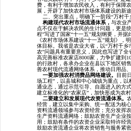
费，有利于增加农民收入，有利于保障
展，开辟了加快农村市场体系建设的新
二、突出重点，明确下一阶段“万村千
构建现代农村市场流通体系，
与农业
点不仅在于解决农民的生计问题，更是统
程”写进了国家“十一五”规划纲要，并
《农村市场体系建设“十一五”规划》，
体目标。我省是农业大省，以“万村千乡
农”问题具有重要意义，因此也写进了全省
高完善标准农家店8000家，力争扩建到1
的行政村，各承办企业在县以下地区销售
善农村现代流通网络体系，推动日用品、
一要
加强农村消费品网络建设。
目前
场工程”，以县城和中心城镇为重点，以
通业态，通过示范引导、自愿进入的方
建立标准化的“农家店”，加快形成为农
二要建立和发展现代农资流通体系。
经营，建立以集中采购、统一配送为核
资料流通领域参与农资经营；充分发挥
生产资料流通网络；鼓励农资生产企业
用；鼓励有条件的农资企业采取特许经营
鼓励农资流通企业将农资销售与服务紧