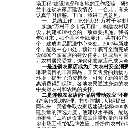
场工程”建设情况和各地的工作经验，研
兰市连锁农家店建设情况；一会儿，有
认真学习借鉴。下面，我讲三点意见。
一、总结工作，充分认识“万村千乡市
实施“万村千乡市场工程”，构建农村
设，构建和谐社会的一项重要措施。我省从
年8月末，41个县区全线展开，共有46
个，建成商品配送中心68处。2007年新建
个，配送中心18处，预计年底可全面完成
设8000个农家店的建设任务。建成后可直
万农村居民受益，连锁化农家店已成为
一是连锁农家店成为广大农村安全消费
琳琅满目的丰富商品，开架售货的购物
环境，提升了消费档次，引领了新的消
惠消费得到保障。各地农民通过身边的
中央对农村和农民的关怀。
二是连锁农家店的“品牌带动效应”不
程”实行规划管理、指标控制，明确提出
两年来，我省争取农家店建设指标600
建质量的筛选力度，使建设水平高、配送
地推动了工程建设重点由注重数量向注重
乡市场工程”的品牌效应，纷纷向农村市