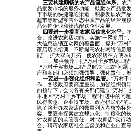
三要构建顺畅的农产品流通体系。
农
品批发市场的服务功能，鼓励农产品批
市市场的快捷流通渠道；积极发展农产
超市等新型零售业态中农产品的经营规
品运销企业和物流配送企业发展。
四要进一步提高农家店信息化水平。
合、改进农家店功能、实施“一网多用”
大信息连锁互动网的覆盖面，提升“万村
家店店长培训，不断提高农村网络信息服
能”，扩大双向开拓，使农家店在方便农
三、加强领导，把“万村千乡市场工程
“万村千乡市场工程”是解决“三农”问
府和各部门必须加强领导，强化责任，
一要进一步强化组织和监管。
“万村
作，各级政府要高度重视，加强组织领
的领导下，会同各有关部门建立“万村千
本地区“万村千乡市场工程”推进中的问
民得实惠、企业得市场、政府得民心”的
除了将开办农家店的数量列入考核指标
容。要逐步探索建立规范化、制度化的
对农家店的监管责任，对“农家店”实行
会、聘请农家店社会监督员和企业自查等