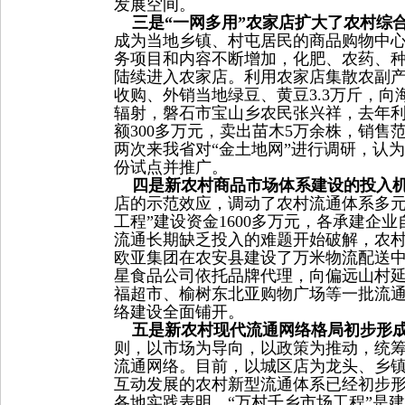
发展空间。
三是“一网多用”农家店扩大了农村综
成为当地乡镇、村屯居民的商品购物中
务项目和内容不断增加，化肥、农药、
陆续进入农家店。利用农家店集散农副
收购、外销当地绿豆、黄豆3.3万斤，向海
辐射，磐石市宝山乡农民张兴祥，去年利用
额300多万元，卖出苗木5万余株，销
两次来我省对“金土地网”进行调研，认
份试点并推广。
四是新农村商品市场体系建设的投入机
店的示范效应，调动了农村流通体系多元
工程”建设资金1600多万元，各承建企
流通长期缺乏投入的难题开始破解，农
欧亚集团在农安县建设了万米物流配送中
星食品公司依托品牌代理，向偏远山村
福超市、榆树东北亚购物广场等一批流
络建设全面铺开。
五是新农村现代流通网络格局初步形
则，以市场为导向，以政策为推动，统
流通网络。目前，以城区店为龙头、乡
互动发展的农村新型流通体系已经初步
各地实践表明，“万村千乡市场工程”是