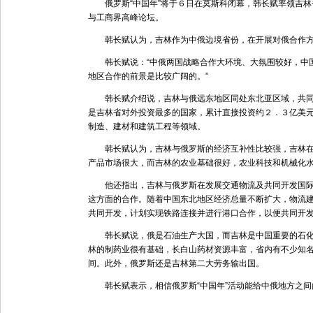
俄罗斯“中国年”将于６日在莫斯科闭幕，韩长赋率领吉林省
与工商界高峰论坛。
韩长赋认为，吉林作为中俄边境省份，在开展对俄合作方
韩长赋说：“中俄两国战略合作大环境、大氛围较好，中国
地区合作的前景是比较广阔的。”
韩长赋介绍说，吉林与俄远东地区同处东北亚区域，共同
是吉林省对外投资最多的国家，累计直接投资约２．３亿美
制造、建材和建筑工程等领域。
韩长赋认为，吉林与俄罗斯的经济互补性比较强，吉林在
产品市场很大，而吉林的农业基础很好，农业科技和机械化
他还指出，吉林与俄罗斯在发展交通物流及共同开发国际
这方面的合作。随着中国东北地区经济总量不断扩大，物流
共同开发，计划实现铁路连接并进行港口合作，以便共同开
韩长赋说，俄是石油生产大国，而吉林是中国重要的石化
林的制药业很有基础，长白山药材资源丰富，省内有不少知
间。此外，俄罗斯还是吉林第二大劳务输出国。
韩长赋表示，相信俄罗斯“中国年”活动能给中俄地方之间