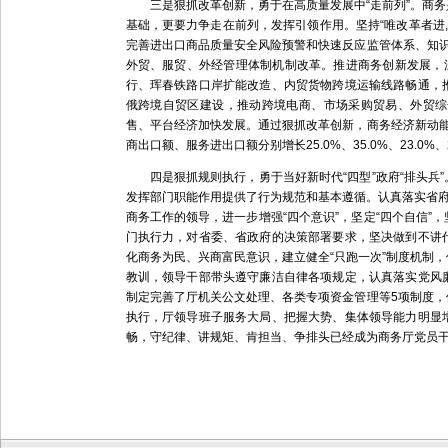
三是狠抓改革创新，勇于在高质量发展中“走前列”。商务
基础，更要力争走在前列，发挥引领作用。坚持“唯改革者进
完善进出口商品质量安全风险预警和快速反应监管体系、知
外贸、服贸、外经管理体制机制改革。推进商务创新发展，
行、珲春铁路口岸扩能改造、内贸货物跨境运输线路畅通，
俄跨境自贸区建设，推动跨境电商、市场采购贸易、外贸综
售、平台经济加快发展。通过狠抓改革创新，商务经济新动
商出口额、服务进出口额分别增长25.0%、35.0%、23.0
四是狠抓规则执行，勇于当好新时代“四型”政府“排头兵
发挥部门职能作用提供了行为规范和基本遵循。认真落实省府
商务工作的领导，进一步增强“四个意识”，坚定“四个自信
门执行力，对省委、省政府的决策部署要求，坚决做到不讲
化商务为民、兴商富民意识，建立健全“只跑一次”制度机制
教训，领导干部带头遵守廉洁自律各项规定，认真落实党风
制定完善了厅机关公文处理、各类专项资金管理等5项制度
执行，厅领导班子服务大局、把握大势、集体领导能力明显
畅，守纪律、讲规矩、肯担当、争排头已经成为商务厅党员