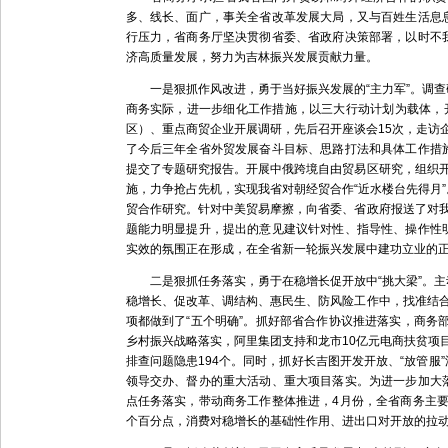
多、线长、面广，事关全省改革发展大局，又与百姓生活息
行压力，省商务厅坚决贯彻省委、省政府决策部署，以时不
济高质量发展，努力为吉林振兴发展贡献力量。
一是狠抓作风改进，勇于当好振兴发展的“主力军”。调查
商务实际，进一步细化工作措施，以三大行动计划为载体，
区）、重点商贸企业开展调研，先后召开座谈会15次，走访企
了今后三年全省外贸发展奋斗目标、思路打法和具体工作措
提交了专题研究报告。开展中俄跨境自由贸易区研究，组织
施，力争抢占先机，实现我省对朝经贸合作“近水楼台先得月
贸合作研究。针对中美贸易摩擦，向省委、省政府报送了对
题能力明显提升，提出的意见建议针对性、指导性、操作性
实效的氛围正在形成，在全省新一轮振兴发展中建功立业的
二是狠抓任务落实，勇于在稳增长促开放中“挑大梁”。主
稳增长、促改革、调结构、惠民生、防风险工作中，找准结
项都做到了“五个明确”。抓好部省合作协议推进落实，商务
乡村振兴战略落实，阿里集团支持和龙市10亿元电商扶贫项
排查问题隐患194个。同时，抓好长吉图开发开放、“放管
领导交办、督办的重大活动、重大项目落实。为进一步加大
点任务落实，带动商务工作整体推进，4月份，全省商务主要指
个百分点，消费对稳增长的基础性作用、进出口对开放的拉